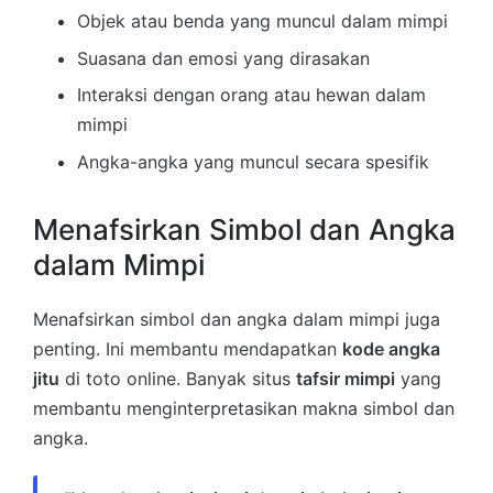
Objek atau benda yang muncul dalam mimpi
Suasana dan emosi yang dirasakan
Interaksi dengan orang atau hewan dalam
mimpi
Angka-angka yang muncul secara spesifik
Menafsirkan Simbol dan Angka
dalam Mimpi
Menafsirkan simbol dan angka dalam mimpi juga
penting. Ini membantu mendapatkan
kode angka
jitu
di toto online. Banyak situs
tafsir mimpi
yang
membantu menginterpretasikan makna simbol dan
angka.