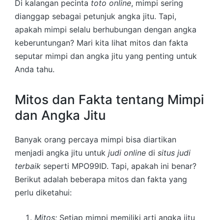
Di kalangan pecinta
toto online
, mimpi sering
dianggap sebagai petunjuk angka jitu. Tapi,
apakah mimpi selalu berhubungan dengan angka
keberuntungan? Mari kita lihat mitos dan fakta
seputar mimpi dan angka jitu yang penting untuk
Anda tahu.
Mitos dan Fakta tentang Mimpi
dan Angka Jitu
Banyak orang percaya mimpi bisa diartikan
menjadi angka jitu untuk
judi online
di
situs judi
terbaik
seperti MPO99ID. Tapi, apakah ini benar?
Berikut adalah beberapa mitos dan fakta yang
perlu diketahui:
Mitos:
Setiap mimpi memiliki arti angka jitu