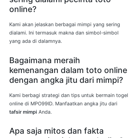
online?
Kami akan jelaskan berbagai mimpi yang sering
dialami. Ini termasuk makna dan simbol-simbol
yang ada di dalamnya.
Bagaimana meraih
kemenangan dalam toto online
dengan angka jitu dari mimpi?
Kami berbagi strategi dan tips untuk bermain togel
online di MPO99ID. Manfaatkan angka jitu dari
tafsir mimpi
Anda.
Apa saja mitos dan fakta