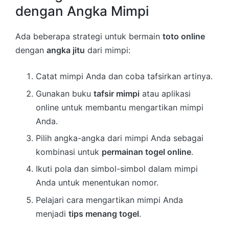
dengan Angka Mimpi
Ada beberapa strategi untuk bermain
toto online
dengan
angka jitu
dari mimpi:
Catat mimpi Anda dan coba tafsirkan artinya.
Gunakan buku
tafsir mimpi
atau aplikasi
online untuk membantu mengartikan mimpi
Anda.
Pilih angka-angka dari mimpi Anda sebagai
kombinasi untuk
permainan togel online
.
Ikuti pola dan simbol-simbol dalam mimpi
Anda untuk menentukan nomor.
Pelajari cara mengartikan mimpi Anda
menjadi
tips menang togel
.