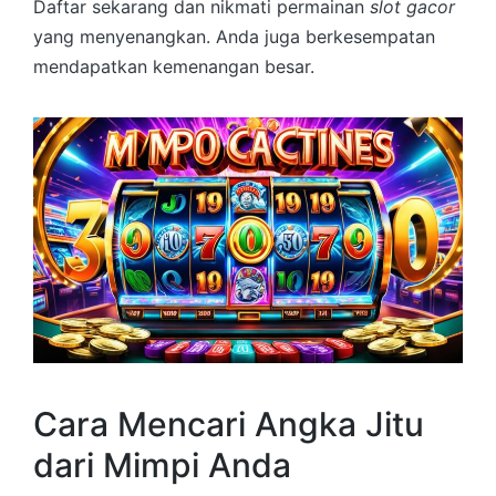
Daftar sekarang dan nikmati permainan
slot gacor
yang menyenangkan. Anda juga berkesempatan
mendapatkan kemenangan besar.
Cara Mencari Angka Jitu
dari Mimpi Anda