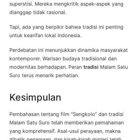
superstisi. Mereka mengkritik aspek-aspek yang
dianggap tidak rasional.
Tapi, ada yang berpikir bahwa tradisi ini penting
untuk kearifan lokal Indonesia.
Perdebatan ini menunjukkan dinamika masyarakat
kontemporer. Warisan budaya tradisional dan
modernitas berhadapan. Peran
tradisi
Malam Satu
Suro terus menarik perhatian.
Kesimpulan
Pembahasan tentang film “Sengkolo” dan tradisi
Malam Satu Suro telah memberikan pemahaman
yang komprehensif. Asal-usul perayaan, makna
dibalik penamaan, dan kisah-kisah misteri telah