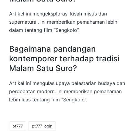
Artikel ini mengeksplorasi kisah mistis dan
supernatural. Ini memberikan pemahaman lebih
dalam tentang film “Sengkolo”.
Bagaimana pandangan
kontemporer terhadap tradisi
Malam Satu Suro?
Artikel ini mengulas upaya pelestarian budaya dan
perdebatan modern. Ini memberikan pemahaman
lebih luas tentang film “Sengkolo”.
Tags:
pt777
pt777 login