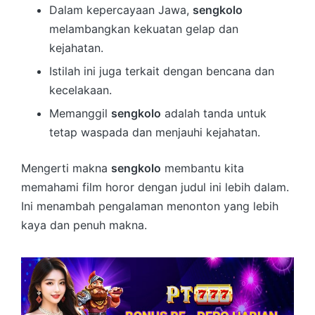
Dalam kepercayaan Jawa,
sengkolo
melambangkan kekuatan gelap dan
kejahatan.
Istilah ini juga terkait dengan bencana dan
kecelakaan.
Memanggil
sengkolo
adalah tanda untuk
tetap waspada dan menjauhi kejahatan.
Mengerti makna
sengkolo
membantu kita
memahami film horor dengan judul ini lebih dalam.
Ini menambah pengalaman menonton yang lebih
kaya dan penuh makna.