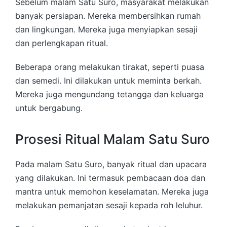
Sebelum malam Satu Suro, masyarakat melakukan
banyak persiapan. Mereka membersihkan rumah
dan lingkungan. Mereka juga menyiapkan sesaji
dan perlengkapan ritual.
Beberapa orang melakukan tirakat, seperti puasa
dan semedi. Ini dilakukan untuk meminta berkah.
Mereka juga mengundang tetangga dan keluarga
untuk bergabung.
Prosesi Ritual Malam Satu Suro
Pada malam Satu Suro, banyak ritual dan upacara
yang dilakukan. Ini termasuk pembacaan doa dan
mantra untuk memohon keselamatan. Mereka juga
melakukan pemanjatan sesaji kepada roh leluhur.