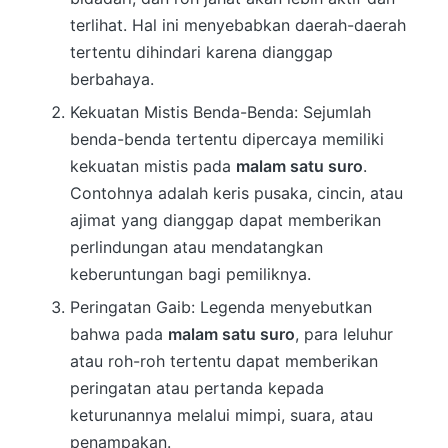
terlihat. Hal ini menyebabkan daerah-daerah
tertentu dihindari karena dianggap
berbahaya.
Kekuatan Mistis Benda-Benda: Sejumlah
benda-benda tertentu dipercaya memiliki
kekuatan mistis pada
malam satu suro
.
Contohnya adalah keris pusaka, cincin, atau
ajimat yang dianggap dapat memberikan
perlindungan atau mendatangkan
keberuntungan bagi pemiliknya.
Peringatan Gaib: Legenda menyebutkan
bahwa pada
malam satu suro
, para leluhur
atau roh-roh tertentu dapat memberikan
peringatan atau pertanda kepada
keturunannya melalui mimpi, suara, atau
penampakan.