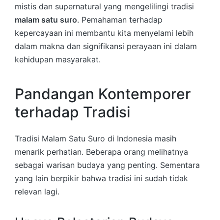
mistis dan supernatural yang mengelilingi tradisi
malam satu suro
. Pemahaman terhadap
kepercayaan ini membantu kita menyelami lebih
dalam makna dan signifikansi perayaan ini dalam
kehidupan masyarakat.
Pandangan Kontemporer
terhadap Tradisi
Tradisi Malam Satu Suro di Indonesia masih
menarik perhatian. Beberapa orang melihatnya
sebagai warisan budaya yang penting. Sementara
yang lain berpikir bahwa tradisi ini sudah tidak
relevan lagi.