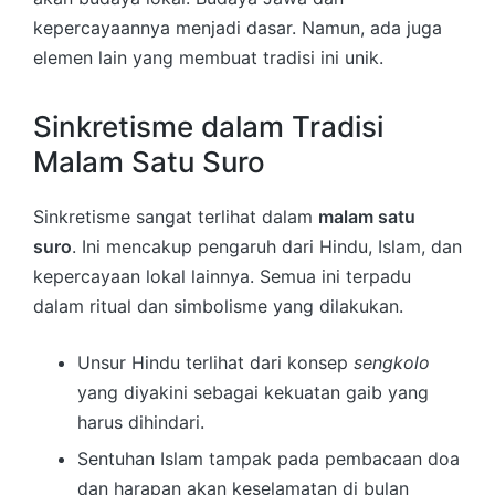
kepercayaannya menjadi dasar. Namun, ada juga
elemen lain yang membuat tradisi ini unik.
Sinkretisme dalam Tradisi
Malam Satu Suro
Sinkretisme sangat terlihat dalam
malam satu
suro
. Ini mencakup pengaruh dari Hindu, Islam, dan
kepercayaan lokal lainnya. Semua ini terpadu
dalam ritual dan simbolisme yang dilakukan.
Unsur Hindu terlihat dari konsep
sengkolo
yang diyakini sebagai kekuatan gaib yang
harus dihindari.
Sentuhan Islam tampak pada pembacaan doa
dan harapan akan keselamatan di bulan