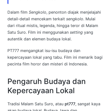
Dalam film
Sengkolo
, penonton diajak menjelajahi
detail-detail mencekam terkait
sengkolo
. Mulai
dari ritual mistis, legenda, hingga teror di Malam
Satu Suro. Film ini menggunakan
setting
yang
autentik dan elemen budaya lokal.
PT777 mengangkat isu-isu budaya dan
kepercayaan lokal yang tabu. Film ini menarik bagi
pecinta film horor dan misteri di Indonesia.
Pengaruh Budaya dan
Kepercayaan Lokal
Tradisi Malam Satu Suro, atau
pt777
, sangat kaya
akan budaya lokal. Budaya Jawa dan