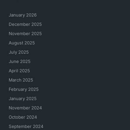
January 2026
December 2025
November 2025
August 2025
July 2025
June 2025
April 2025
March 2025
February 2025
January 2025
November 2024
October 2024
September 2024