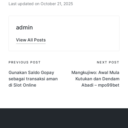
Last updated on October 21, 2025
admin
View All Posts
Post
PREVIOUS POST
NEXT POST
Gunakan Saldo Gopay
Mangkujiwo: Awal Mula
navigation
sebagai transaksi aman
Kutukan dan Dendam
di Slot Online
Abadi – mpo99bet
Archives