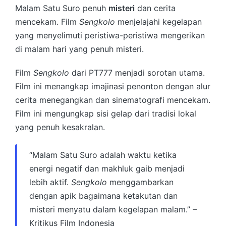
Malam Satu Suro penuh
misteri
dan cerita
mencekam. Film
Sengkolo
menjelajahi kegelapan
yang menyelimuti peristiwa-peristiwa mengerikan
di malam hari yang penuh misteri.
Film
Sengkolo
dari PT777 menjadi sorotan utama.
Film ini menangkap imajinasi penonton dengan alur
cerita menegangkan dan sinematografi mencekam.
Film ini mengungkap sisi gelap dari tradisi lokal
yang penuh kesakralan.
“Malam Satu Suro adalah waktu ketika
energi negatif dan makhluk gaib menjadi
lebih aktif.
Sengkolo
menggambarkan
dengan apik bagaimana ketakutan dan
misteri menyatu dalam kegelapan malam.” –
Kritikus Film Indonesia