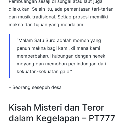
Pembuangan sesaji di sungai atau laut juga
dilakukan. Selain itu, ada pementasan tari-tarian
dan musik tradisional. Setiap prosesi memiliki
makna dan tujuan yang mendalam.
“Malam Satu Suro adalah momen yang
penuh makna bagi kami, di mana kami
memperbaharui hubungan dengan nenek
moyang dan memohon perlindungan dari
kekuatan-kekuatan gaib.”
– Seorang sesepuh desa
Kisah Misteri dan Teror
dalam Kegelapan – PT777