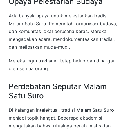
Upaya Pelestarian Budaya
Ada banyak upaya untuk melestarikan tradisi
Malam Satu Suro. Pemerintah, organisasi budaya,
dan komunitas lokal berusaha keras. Mereka
mengadakan acara, mendokumentasikan tradisi,
dan melibatkan muda-mudi.
Mereka ingin
tradisi
ini tetap hidup dan dihargai
oleh semua orang.
Perdebatan Seputar Malam
Satu Suro
Di kalangan intelektual, tradisi
Malam Satu Suro
menjadi topik hangat. Beberapa akademisi
mengatakan bahwa ritualnya penuh mistis dan