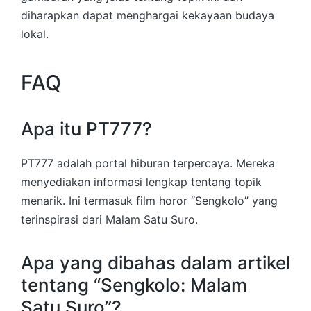
diharapkan dapat menghargai kekayaan budaya
lokal.
FAQ
Apa itu PT777?
PT777 adalah portal hiburan terpercaya. Mereka
menyediakan informasi lengkap tentang topik
menarik. Ini termasuk film horor “Sengkolo” yang
terinspirasi dari Malam Satu Suro.
Apa yang dibahas dalam artikel
tentang “Sengkolo: Malam
Satu Suro”?