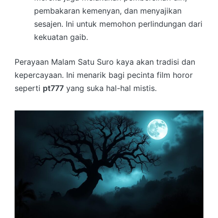
pembakaran kemenyan, dan menyajikan
sesajen. Ini untuk memohon perlindungan dari
kekuatan gaib.
Perayaan Malam Satu Suro kaya akan tradisi dan
kepercayaan. Ini menarik bagi pecinta film horor
seperti
pt777
yang suka hal-hal mistis.